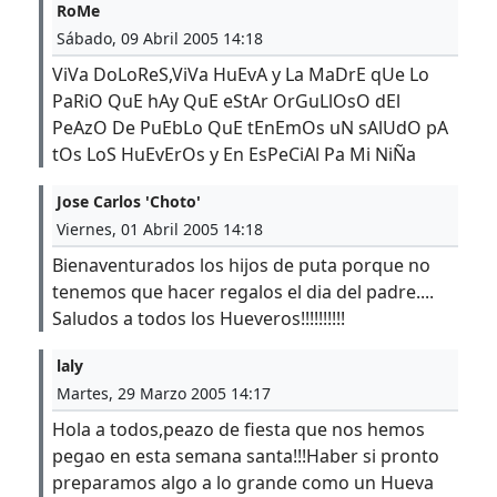
RoMe
Sábado, 09 Abril 2005 14:18
ViVa DoLoReS,ViVa HuEvA y La MaDrE qUe Lo
PaRiO QuE hAy QuE eStAr OrGuLlOsO dEl
PeAzO De PuEbLo QuE tEnEmOs uN sAlUdO pA
tOs LoS HuEvErOs y En EsPeCiAl Pa Mi NiÑa
Jose Carlos 'Choto'
Viernes, 01 Abril 2005 14:18
Bienaventurados los hijos de puta porque no
tenemos que hacer regalos el dia del padre....
Saludos a todos los Hueveros!!!!!!!!!!
laly
Martes, 29 Marzo 2005 14:17
Hola a todos,peazo de fiesta que nos hemos
pegao en esta semana santa!!!Haber si pronto
preparamos algo a lo grande como un Hueva