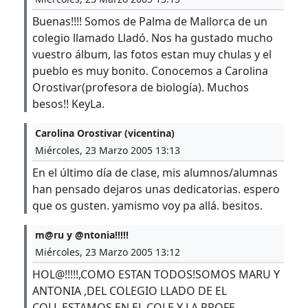
Buenas!!!! Somos de Palma de Mallorca de un
colegio llamado Lladó. Nos ha gustado mucho
vuestro álbum, las fotos estan muy chulas y el
pueblo es muy bonito. Conocemos a Carolina
Orostivar(profesora de biología). Muchos
besos!! KeyLa.
Carolina Orostivar (vicentina)
Miércoles, 23 Marzo 2005 13:13
En el último día de clase, mis alumnos/alumnas
han pensado dejaros unas dedicatorias. espero
que os gusten. yamismo voy pa allá. besitos.
m@ru y @ntonia!!!!!
Miércoles, 23 Marzo 2005 13:12
HOL@!!!!!,COMO ESTAN TODOS!SOMOS MARU Y
ANTONIA ,DEL COLEGIO LLADO DE EL
COLL.ESTAMOS EN EL COLE Y LA PROFE