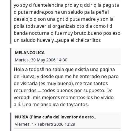
yo soy d fuentelencina pro ay q dcir q la pag sta
d puta madre.pos na un saludo pa la peña l
desalojo q son una gnt d puta madre y son la
polla tods.aver si organizais oto dia como l d
banda nocturna q fue muy bruto.bueno pos eso
un saludo hueva y...¡aupa el ché!carlitos
MELANCOLICA
Martes, 30 May 2006 14:30
Hola a todos!! no sabia que existia una pagina
de Hueva, y desde que me he enterado no paro
de visitarla (es muy buena), me trae tantos
recuerdos.....todos buenos por supuesto. De
verdad!! mis mejores momentos los he vivido
allí. Una melancolica de taytantos.
NURIA (Pima cuña del inventor de esto..
Viernes, 17 Febrero 2006 13:29