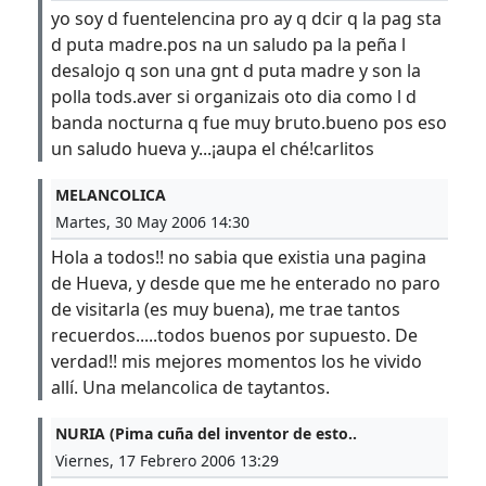
yo soy d fuentelencina pro ay q dcir q la pag sta
d puta madre.pos na un saludo pa la peña l
desalojo q son una gnt d puta madre y son la
polla tods.aver si organizais oto dia como l d
banda nocturna q fue muy bruto.bueno pos eso
un saludo hueva y...¡aupa el ché!carlitos
MELANCOLICA
Martes, 30 May 2006 14:30
Hola a todos!! no sabia que existia una pagina
de Hueva, y desde que me he enterado no paro
de visitarla (es muy buena), me trae tantos
recuerdos.....todos buenos por supuesto. De
verdad!! mis mejores momentos los he vivido
allí. Una melancolica de taytantos.
NURIA (Pima cuña del inventor de esto..
Viernes, 17 Febrero 2006 13:29