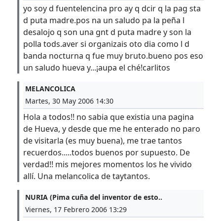
yo soy d fuentelencina pro ay q dcir q la pag sta
d puta madre.pos na un saludo pa la peña l
desalojo q son una gnt d puta madre y son la
polla tods.aver si organizais oto dia como l d
banda nocturna q fue muy bruto.bueno pos eso
un saludo hueva y...¡aupa el ché!carlitos
MELANCOLICA
Martes, 30 May 2006 14:30
Hola a todos!! no sabia que existia una pagina
de Hueva, y desde que me he enterado no paro
de visitarla (es muy buena), me trae tantos
recuerdos.....todos buenos por supuesto. De
verdad!! mis mejores momentos los he vivido
allí. Una melancolica de taytantos.
NURIA (Pima cuña del inventor de esto..
Viernes, 17 Febrero 2006 13:29