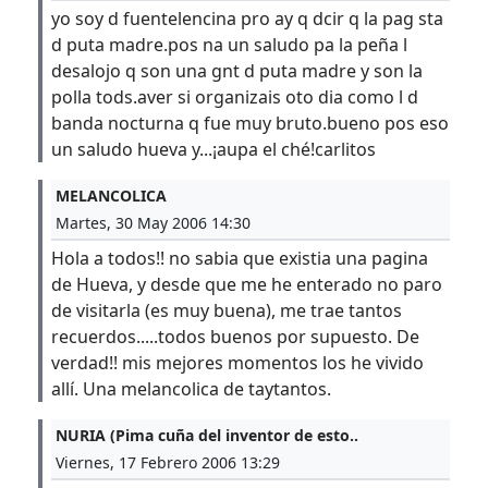
yo soy d fuentelencina pro ay q dcir q la pag sta
d puta madre.pos na un saludo pa la peña l
desalojo q son una gnt d puta madre y son la
polla tods.aver si organizais oto dia como l d
banda nocturna q fue muy bruto.bueno pos eso
un saludo hueva y...¡aupa el ché!carlitos
MELANCOLICA
Martes, 30 May 2006 14:30
Hola a todos!! no sabia que existia una pagina
de Hueva, y desde que me he enterado no paro
de visitarla (es muy buena), me trae tantos
recuerdos.....todos buenos por supuesto. De
verdad!! mis mejores momentos los he vivido
allí. Una melancolica de taytantos.
NURIA (Pima cuña del inventor de esto..
Viernes, 17 Febrero 2006 13:29