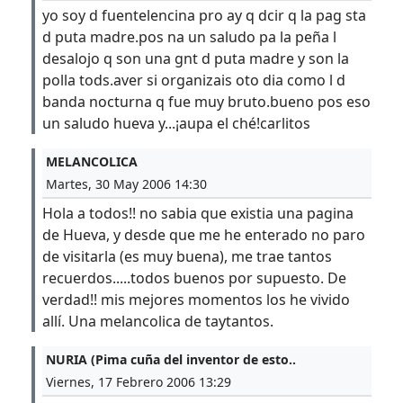
yo soy d fuentelencina pro ay q dcir q la pag sta
d puta madre.pos na un saludo pa la peña l
desalojo q son una gnt d puta madre y son la
polla tods.aver si organizais oto dia como l d
banda nocturna q fue muy bruto.bueno pos eso
un saludo hueva y...¡aupa el ché!carlitos
MELANCOLICA
Martes, 30 May 2006 14:30
Hola a todos!! no sabia que existia una pagina
de Hueva, y desde que me he enterado no paro
de visitarla (es muy buena), me trae tantos
recuerdos.....todos buenos por supuesto. De
verdad!! mis mejores momentos los he vivido
allí. Una melancolica de taytantos.
NURIA (Pima cuña del inventor de esto..
Viernes, 17 Febrero 2006 13:29