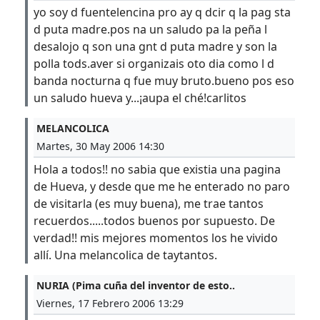
yo soy d fuentelencina pro ay q dcir q la pag sta
d puta madre.pos na un saludo pa la peña l
desalojo q son una gnt d puta madre y son la
polla tods.aver si organizais oto dia como l d
banda nocturna q fue muy bruto.bueno pos eso
un saludo hueva y...¡aupa el ché!carlitos
MELANCOLICA
Martes, 30 May 2006 14:30
Hola a todos!! no sabia que existia una pagina
de Hueva, y desde que me he enterado no paro
de visitarla (es muy buena), me trae tantos
recuerdos.....todos buenos por supuesto. De
verdad!! mis mejores momentos los he vivido
allí. Una melancolica de taytantos.
NURIA (Pima cuña del inventor de esto..
Viernes, 17 Febrero 2006 13:29