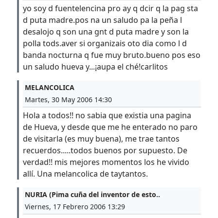
yo soy d fuentelencina pro ay q dcir q la pag sta
d puta madre.pos na un saludo pa la peña l
desalojo q son una gnt d puta madre y son la
polla tods.aver si organizais oto dia como l d
banda nocturna q fue muy bruto.bueno pos eso
un saludo hueva y...¡aupa el ché!carlitos
MELANCOLICA
Martes, 30 May 2006 14:30
Hola a todos!! no sabia que existia una pagina
de Hueva, y desde que me he enterado no paro
de visitarla (es muy buena), me trae tantos
recuerdos.....todos buenos por supuesto. De
verdad!! mis mejores momentos los he vivido
allí. Una melancolica de taytantos.
NURIA (Pima cuña del inventor de esto..
Viernes, 17 Febrero 2006 13:29