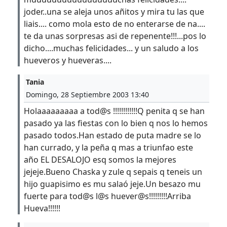
joder..una se aleja unos añitos y mira tu las que
liais.... como mola esto de no enterarse de na....
te da unas sorpresas asi de repenente!!!...pos lo
dicho....muchas felicidades... y un saludo a los
hueveros y hueveras....
Tania
Domingo, 28 Septiembre 2003 13:40
Holaaaaaaaaa a tod@s !!!!!!!!!!!!Q penita q se han
pasado ya las fiestas con lo bien q nos lo hemos
pasado todos.Han estado de puta madre se lo
han currado, y la peña q mas a triunfao este
año EL DESALOJO esq somos la mejores
jejeje.Bueno Chaska y zule q sepais q teneis un
hijo guapisimo es mu salaó jeje.Un besazo mu
fuerte para tod@s l@s huever@s!!!!!!!!!Arriba
Hueva!!!!!!