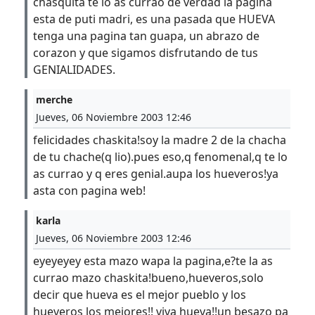
chasquita te lo as currao de verdad la pagina
esta de puti madri, es una pasada que HUEVA
tenga una pagina tan guapa, un abrazo de
corazon y que sigamos disfrutando de tus
GENIALIDADES.
merche
Jueves, 06 Noviembre 2003 12:46
felicidades chaskita!soy la madre 2 de la chacha
de tu chache(q lio).pues eso,q fenomenal,q te lo
as currao y q eres genial.aupa los hueveros!ya
asta con pagina web!
karla
Jueves, 06 Noviembre 2003 12:46
eyeyeyey esta mazo wapa la pagina,e?te la as
currao mazo chaskita!bueno,hueveros,solo
decir que hueva es el mejor pueblo y los
hueveros los mejores!! viva hueva!!un besazo pa