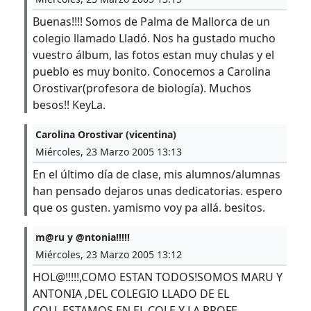
Buenas!!!! Somos de Palma de Mallorca de un
colegio llamado Lladó. Nos ha gustado mucho
vuestro álbum, las fotos estan muy chulas y el
pueblo es muy bonito. Conocemos a Carolina
Orostivar(profesora de biología). Muchos
besos!! KeyLa.
Carolina Orostivar (vicentina)
Miércoles, 23 Marzo 2005 13:13
En el último día de clase, mis alumnos/alumnas
han pensado dejaros unas dedicatorias. espero
que os gusten. yamismo voy pa allá. besitos.
m@ru y @ntonia!!!!!
Miércoles, 23 Marzo 2005 13:12
HOL@!!!!!,COMO ESTAN TODOS!SOMOS MARU Y
ANTONIA ,DEL COLEGIO LLADO DE EL
COLL.ESTAMOS EN EL COLE Y LA PROFE