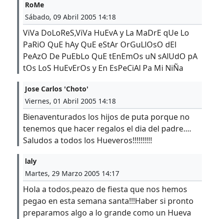
RoMe
Sábado, 09 Abril 2005 14:18
ViVa DoLoReS,ViVa HuEvA y La MaDrE qUe Lo
PaRiO QuE hAy QuE eStAr OrGuLlOsO dEl
PeAzO De PuEbLo QuE tEnEmOs uN sAlUdO pA
tOs LoS HuEvErOs y En EsPeCiAl Pa Mi NiÑa
Jose Carlos 'Choto'
Viernes, 01 Abril 2005 14:18
Bienaventurados los hijos de puta porque no
tenemos que hacer regalos el dia del padre....
Saludos a todos los Hueveros!!!!!!!!!!
laly
Martes, 29 Marzo 2005 14:17
Hola a todos,peazo de fiesta que nos hemos
pegao en esta semana santa!!!Haber si pronto
preparamos algo a lo grande como un Hueva