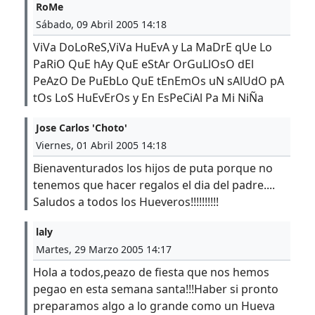
RoMe
Sábado, 09 Abril 2005 14:18
ViVa DoLoReS,ViVa HuEvA y La MaDrE qUe Lo
PaRiO QuE hAy QuE eStAr OrGuLlOsO dEl
PeAzO De PuEbLo QuE tEnEmOs uN sAlUdO pA
tOs LoS HuEvErOs y En EsPeCiAl Pa Mi NiÑa
Jose Carlos 'Choto'
Viernes, 01 Abril 2005 14:18
Bienaventurados los hijos de puta porque no
tenemos que hacer regalos el dia del padre....
Saludos a todos los Hueveros!!!!!!!!!!
laly
Martes, 29 Marzo 2005 14:17
Hola a todos,peazo de fiesta que nos hemos
pegao en esta semana santa!!!Haber si pronto
preparamos algo a lo grande como un Hueva