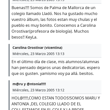
Buenas!!!! Somos de Palma de Mallorca de un
colegio llamado Lladó. Nos ha gustado mucho
vuestro álbum, las fotos estan muy chulas y el
pueblo es muy bonito. Conocemos a Carolina
Orostivar(profesora de biología). Muchos
besos!! KeyLa.
Carolina Orostivar (vicentina)
Miércoles, 23 Marzo 2005 13:13
En el último día de clase, mis alumnos/alumnas
han pensado dejaros unas dedicatorias. espero
que os gusten. yamismo voy pa allá. besitos.
m@ru y @ntonia!!!!!
Miércoles, 23 Marzo 2005 13:12
HOL@!!!!!,COMO ESTAN TODOS!SOMOS MARU Y
ANTONIA ,DEL COLEGIO LLADO DE EL
COLL.ESTAMOS EN EL COLE Y LA PROFE